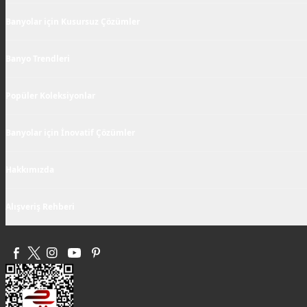
Banyolar için Kusursuz Çözümler
Banyo Trendleri
Popüler Koleksiyonlar
Banyolar için İnovatif Çözümler
Hakkımızda
Alışveriş Rehberi