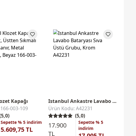
lozet Kapağı
Istanbul Ankastre Lavabo Bataryası
Istan
 166-003-109
Ürün Kodu: A42231
Ürün
(5,0)
(5,0)
5.77
Sepette % 5 indirim
Sepette % 5
17.900
5.609,75 TL
indirim
TL
17.005 TL