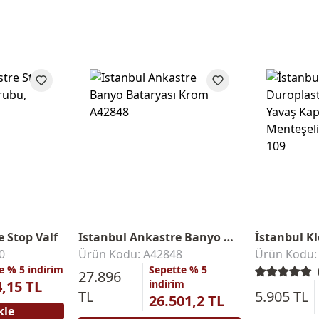
 Stop Valf
Istanbul Ankastre Banyo Bataryası
İstanbul K
0
Ürün Kodu: A42848
Ürün Kodu:
e % 5 indirim
Sepette % 5
27.896
4,15 TL
indirim
TL
5.905 TL
26.501,2 TL
kle