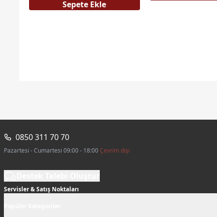
Sepete Ekle
0850 311 70 70
Pazartesi - Cumartesi 09:00 - 18:00
Çevrim dışı
Destek Talebi Oluştur
Servisler & Satış Noktaları
Popüler Kategoriler