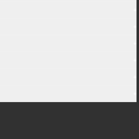
+
+
+
+
+
+