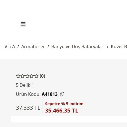
VitrA
/
Armatürler
/
Banyo ve Duş Bataryaları
/
Küvet B
(0)
5 Delikli
Ürün Kodu:
A41813
Sepette % 5 indirim
37.333 TL
35.466,35 TL