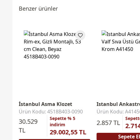
Benzer ürünler
İstanbul Asma Klozet
Istanbul Ankastre
Ürün Kodu: 4518B403-0090
Ürün Kodu: A4145
Sepette % 5
Sepett
30.529
2.857 TL
indirim
2.71
TL
29.002,55 TL
Sepete E