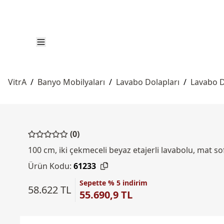
VitrA
/
Banyo Mobilyaları
/
Lavabo Dolapları
/
Lavabo D
(0)
100 cm, iki çekmeceli beyaz etajerli lavabolu, mat so
Ürün Kodu:
61233
Sepette % 5 indirim
58.622 TL
55.690,9 TL
Ücretsiz Montaj