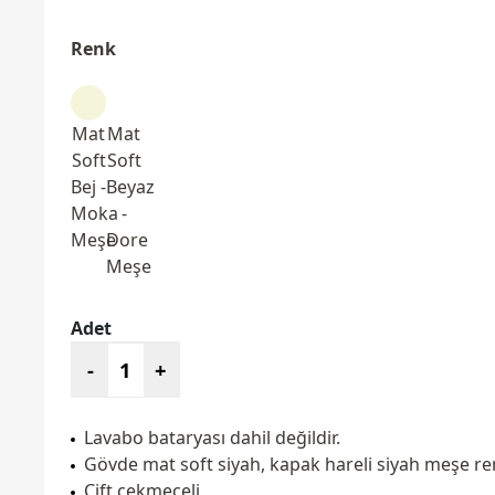
Renk
Mat
Mat
Soft
Soft
Bej -
Beyaz
Moka
-
Meşe
Dore
Meşe
Adet
-
+
Lavabo bataryası dahil değildir.
Gövde mat soft siyah, kapak hareli siyah meşe renk
Çift çekmeceli