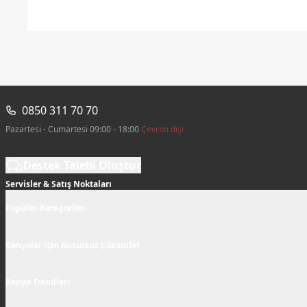
0850 311 70 70
Pazartesi - Cumartesi 09:00 - 18:00
Çevrim dışı
Destek Talebi Oluştur
Servisler & Satış Noktaları
Popüler Kategoriler
Banyolar için Kusursuz Çözümler
Banyo Trendleri