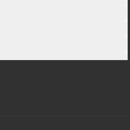
+
+
+
+