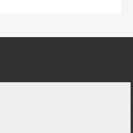
+
+
+