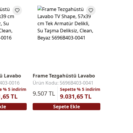
ü Lavabo
Frame Tezgahüstü Lavabo
403-0016
Ürün Kodu: 5696B403-0041
e % 5 indirim
Sepette % 5 indirim
9.507 TL
1,65 TL
9.031,65 TL
kle
Sepete Ekle