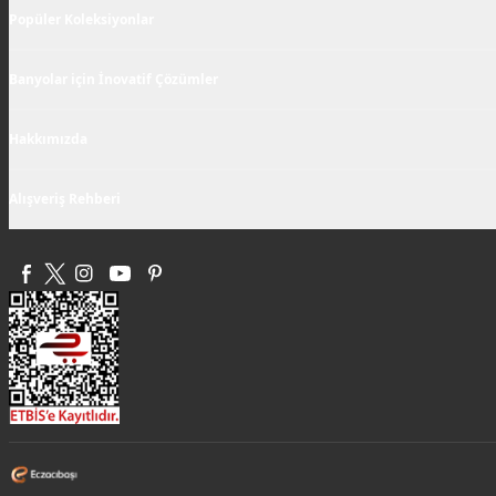
Popüler Koleksiyonlar
Banyolar için İnovatif Çözümler
Hakkımızda
Alışveriş Rehberi