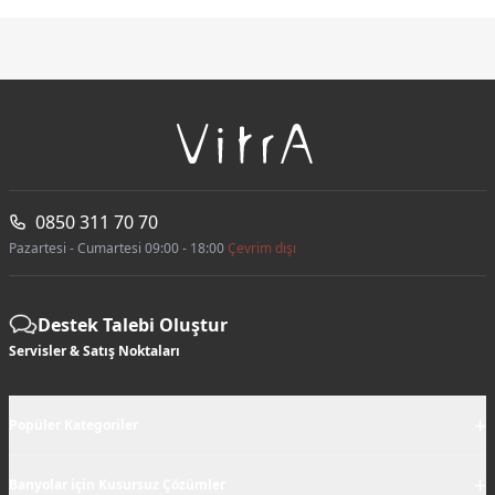
0850 311 70 70
Pazartesi - Cumartesi 09:00 - 18:00
Çevrim dışı
Destek Talebi Oluştur
Servisler & Satış Noktaları
+
Popüler Kategoriler
+
Banyolar için Kusursuz Çözümler