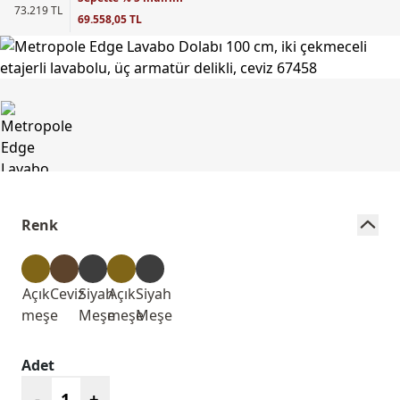
73.219 TL
69.558,05 TL
Renk
Açık
Ceviz
Siyah
Açık
Siyah
meşe
Meşe
meşe
Meşe
Adet
-
+