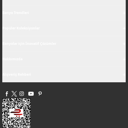
+
Banyo Trendleri
+
Popüler Koleksiyonlar
+
Banyolar için İnovatif Çözümler
+
Hakkımızda
+
Alışveriş Rehberi