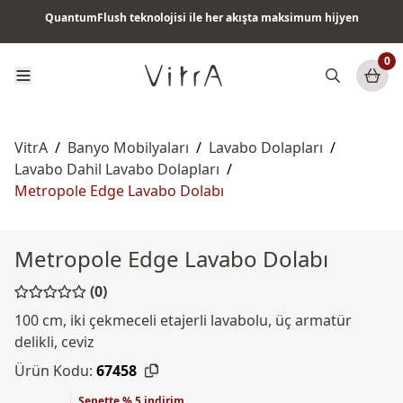
QuantumFlush teknolojisi ile her akışta maksimum hijyen
Tüm ürünlerde vade farksız 6 ay taksit & ücretsiz kargo
0
VitrA
/
Banyo Mobilyaları
/
Lavabo Dolapları
/
Lavabo Dahil Lavabo Dolapları
/
Metropole Edge Lavabo Dolabı
Metropole Edge Lavabo Dolabı
(0)
100 cm, iki çekmeceli etajerli lavabolu, üç armatür
delikli, ceviz
Ürün Kodu:
67458
Sepette % 5 indirim