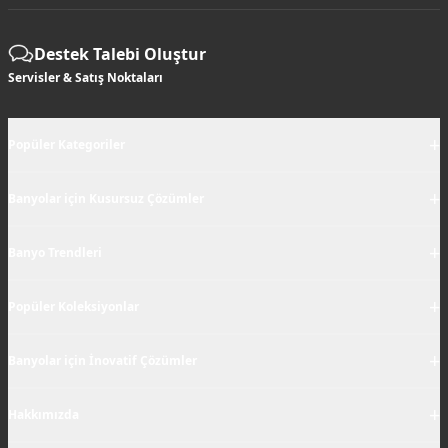
Destek Talebi Oluştur
Servisler & Satış Noktaları
+
Popüler Kategoriler
+
Banyolar için Kusursuz Çözümler
+
Banyo Trendleri
+
Popüler Koleksiyonlar
+
Banyolar için İnovatif Çözümler
+
Hakkımızda