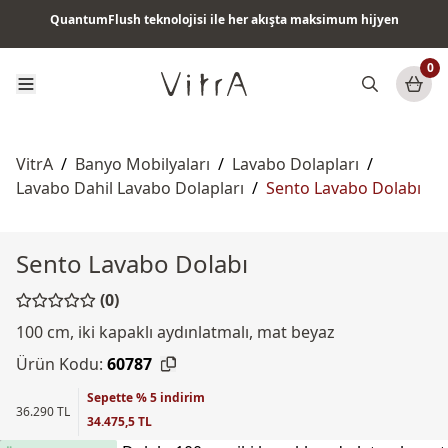
QuantumFlush teknolojisi ile her akışta maksimum hijyen
Tüm ürünlerde vade farksız 6 ay taksit & ücretsiz kargo
0
VitrA
/
Banyo Mobilyaları
/
Lavabo Dolapları
/
Lavabo Dahil Lavabo Dolapları
/
Sento Lavabo Dolabı
Sento Lavabo Dolabı
(0)
100 cm, iki kapaklı aydınlatmalı, mat beyaz
Ürün Kodu:
60787
Sepette % 5 indirim
36.290 TL
34.475,5 TL