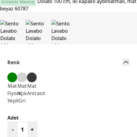
Ücretsiz Montaj
Renk
Mat
Mat
Mat
Fiyord
Açık
Antrasit
Yeşili
Gri
Adet
-
+