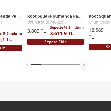
Root Square Kumanda Paneli
Root Square Kumanda Paneli
311
Ürün Kodu: 740-2395
Ürün Kodu:
Sepette % 5 indirim
12.589
3.802 TL
3.611,9 TL
e % 5 indirim
TL
4,1 TL
Sepete Ekle
Se
kle