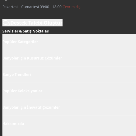
Pazartesi - Cumartesi 09:00 - 18:00
Çevrim dışı
Destek Talebi Oluştur
Servisler & Satış Noktaları
Popüler Kategoriler
Banyolar için Kusursuz Çözümler
Banyo Trendleri
Popüler Koleksiyonlar
Banyolar için İnovatif Çözümler
Hakkımızda