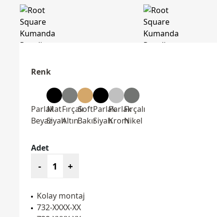
Renk
Parlak
Mat
Fırçalı
Soft
Parlak
Parlak
Fırçalı
Beyaz
Siyah
Altın
Bakır
Siyah
Krom
Nikel
Adet
-
+
Kolay montaj
732-XXXX-XX