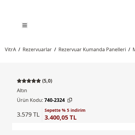
VitrA
/
Rezervuarlar
/
Rezervuar Kumanda Panelleri
/
(5,0)
Altın
Ürün Kodu:
740-2324
Sepette % 5 indirim
3.579 TL
3.400,05 TL