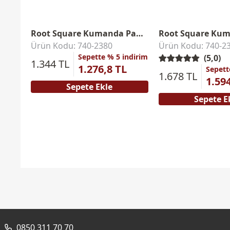
Root Square Kumanda Paneli
Ürün Kodu: 740-2380
Ürün Kodu: 740-2
Sepette % 5 indirim
(5,0)
1.344 TL
1.276,8 TL
Sepett
1.678 TL
1.59
Sepete Ekle
Sepete E
0850 311 70 70