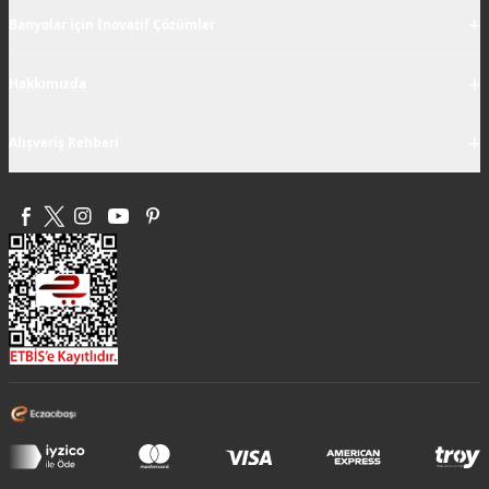
+
Banyolar için İnovatif Çözümler
+
Hakkımızda
+
Alışveriş Rehberi