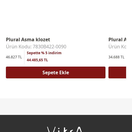
Plural Asma klozet
Plural As
Ürün Kodu: 7830B422-0090
Ürün Kodu
Sepette % 5 indirim
S
46.827 TL
34.688 TL
44.485,65 TL
3
Sepete Ekle