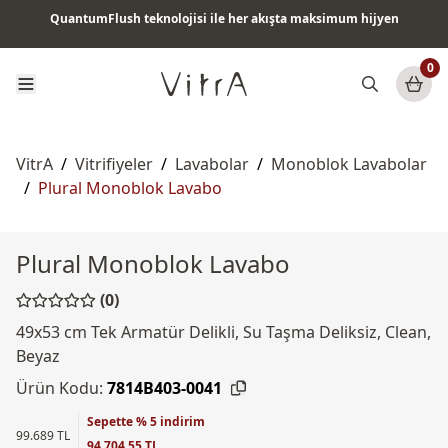
QuantumFlush teknolojisi ile her akışta maksimum hijyen
Tüm ürünlerde vade farksız 6 ay taksit & ücretsiz kargo
0
VitrA
/
Vitrifiyeler
/
Lavabolar
/
Monoblok Lavabolar
/
Plural Monoblok Lavabo
Plural Monoblok Lavabo
(0)
49x53 cm Tek Armatür Delikli, Su Taşma Deliksiz, Clean,
Beyaz
Ürün Kodu:
7814B403-0041
Sepette % 5 indirim
99.689 TL
94.704,55 TL