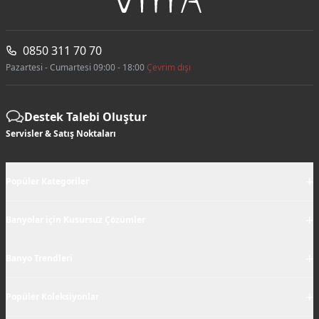
0850 311 70 70
Pazartesi - Cumartesi 09:00 - 18:00
Çevrim dışı
Destek Talebi Oluştur
Servisler & Satış Noktaları
+
Popüler Kategoriler
+
Banyolar için Kusursuz Çözümler
+
Banyo Trendleri
+
Popüler Koleksiyonlar