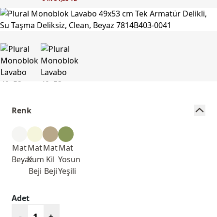
Renk
Mat
Mat
Mat
Mat
Beyaz
Kum
Kil
Yosun
Beji
Beji
Yeşili
Adet
-
+