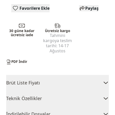
Favorilere Ekle
Paylaş
30 güne kadar
Ücretsiz kargo
ücretsiz iade
Tahmini
kargoya teslim
tarihi:
14-17
Ağustos
PDF İndir
Brüt Liste Fiyatı
Teknik Özellikler
İndirilebilir Dosyalar