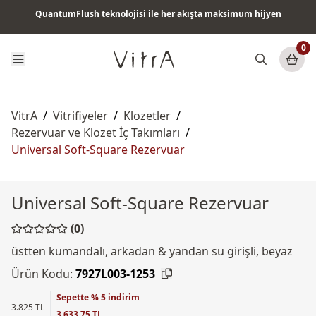
QuantumFlush teknolojisi ile her akışta maksimum hijyen
Tüm ürünlerde vade farksız 6 ay taksit & ücretsiz kargo
0
VitrA
/
Vitrifiyeler
/
Klozetler
/
Rezervuar ve Klozet İç Takımları
/
Universal Soft-Square Rezervuar
Universal Soft-Square Rezervuar
(0)
üstten kumandalı, arkadan & yandan su girişli, beyaz
Ürün Kodu:
7927L003-1253
Sepette % 5 indirim
3.825 TL
3.633,75 TL