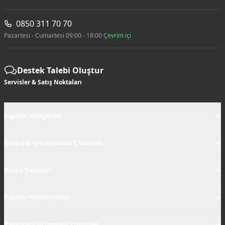
0850 311 70 70
Pazartesi - Cumartesi 09:00 - 18:00
Çevrim içi
Destek Talebi Oluştur
Servisler & Satış Noktaları
+
Popüler Kategoriler
+
Banyolar için Kusursuz Çözümler
+
Banyo Trendleri
+
Popüler Koleksiyonlar
+
Banyolar için İnovatif Çözümler