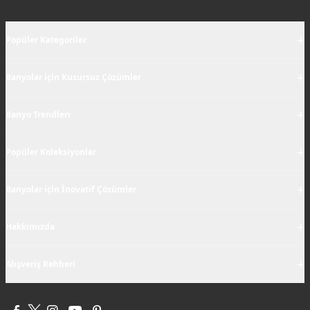
+
Popüler Kategoriler
+
Banyolar için Kusursuz Çözümler
+
Banyo Trendleri
+
Popüler Koleksiyonlar
+
Banyolar için İnovatif Çözümler
+
Hakkımızda
+
Alışveriş Rehberi