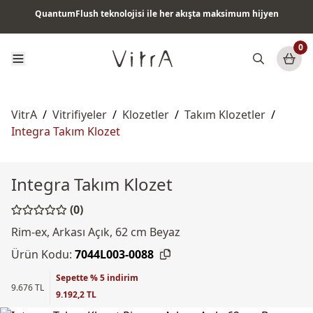
QuantumFlush teknolojisi ile her akışta maksimum hijyen
Tüm ürünlerde vade farksız 6 ay taksit & ücretsiz kargo
0
VitrA
/
Vitrifiyeler
/
Klozetler
/
Takım Klozetler
/
Integra Takım Klozet
Integra Takım Klozet
(0)
Rim-ex, Arkası Açık, 62 cm Beyaz
Ürün Kodu:
7044L003-0088
Sepette % 5 indirim
9.676 TL
9.192,2 TL