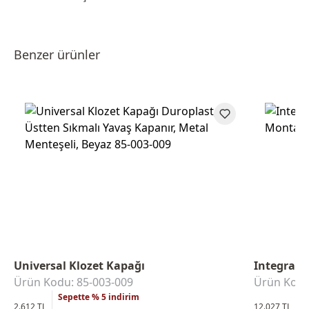
Benzer ürünler
Universal Klozet Kapağı
Integra A
Ürün Kodu: 85-003-009
Ürün Kodu
Sepette % 5 indirim
S
2.612 TL
12.027 TL