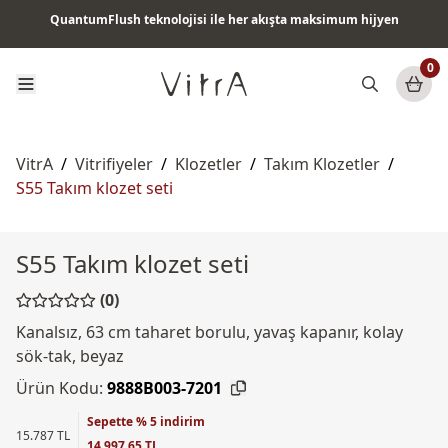
QuantumFlush teknolojisi ile her akışta maksimum hijyen
Tüm ürünlerde vade farksız 6 ay taksit & ücretsiz kargo
0
VitrA
/
Vitrifiyeler
/
Klozetler
/
Takım Klozetler
/
S55 Takım klozet seti
S55 Takım klozet seti
(0)
Kanalsız, 63 cm taharet borulu, yavaş kapanır, kolay
sök-tak, beyaz
Ürün Kodu:
9888B003-7201
Sepette % 5 indirim
15.787 TL
14.997,65 TL