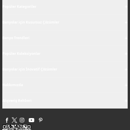
+
Popüler Kategoriler
+
Banyolar için Kusursuz Çözümler
+
Banyo Trendleri
+
Popüler Koleksiyonlar
+
Banyolar için İnovatif Çözümler
+
Hakkımızda
+
Alışveriş Rehberi