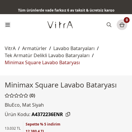
QuantumFlush teknolojisi ile her akışta maksimum hijyen
Tüm ürünlerde vade farksız 6 ay taksit & ücretsiz kargo
0
VitrA
/
Armatürler
/
Lavabo Bataryaları
/
Tek Armatür Delikli Lavabo Bataryaları
/
Minimax Square Lavabo Bataryası
Minimax Square Lavabo Bataryası
(0)
BluEco, Mat Siyah
Ürün Kodu:
A4372236ENR
Sepette % 5 indirim
13.032 TL
12.380,4 TL