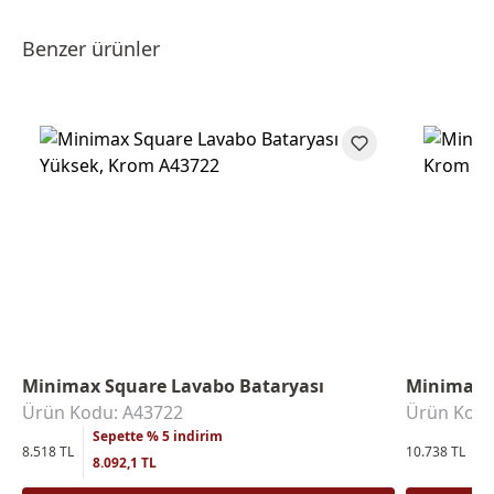
Benzer ürünler
Minimax Square Lavabo Bataryası
Minimax 
Ürün Kodu: A43722
Ürün Kodu
Sepette % 5 indirim
S
8.518 TL
10.738 TL
8.092,1 TL
1