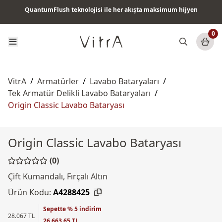
QuantumFlush teknolojisi ile her akışta maksimum hijyen
Tüm ürünlerde vade farksız 6 ay taksit & ücretsiz kargo
0
VitrA
/
Armatürler
/
Lavabo Bataryaları
/
Tek Armatür Delikli Lavabo Bataryaları
/
Origin Classic Lavabo Bataryası
Origin Classic Lavabo Bataryası
(0)
Çift Kumandalı, Fırçalı Altın
Ürün Kodu:
A4288425
Sepette % 5 indirim
28.067 TL
26.663,65 TL