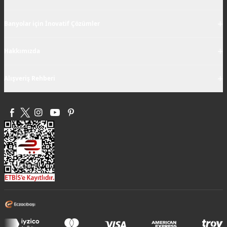
+
Banyolar için İnovatif Çözümler
+
Hakkımızda
+
Alışveriş Rehberi