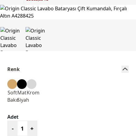
Renk
Soft
Mat
Krom
Bakır
Siyah
Adet
-
+