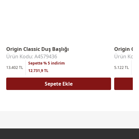
Origin Classic Duş Başlığı
Origin Cl
Ürün Kodu: A4579436
Ürün Kodu
Sepette % 5 indirim
Se
13.402 TL
5.122 TL
12.731,9 TL
4.
Sepete Ekle