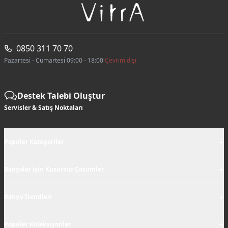
0850 311 70 70
Pazartesi - Cumartesi 09:00 - 18:00
Çevrim dışı
Destek Talebi Oluştur
Servisler & Satış Noktaları
+
Popüler Kategoriler
+
Banyolar için Kusursuz Çözümler
+
Banyo Trendleri
+
Popüler Koleksiyonlar