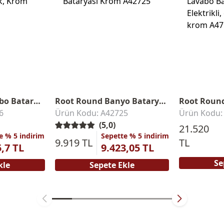
Root Round Lavabo Bataryası
Root Round Banyo Bataryası
6
Ürün Kodu: A42725
Ürün Kodu:
(5,0)
21.520
e % 5 indirim
Sepette % 5 indirim
9.919 TL
TL
5,7 TL
9.423,05 TL
Se
kle
Sepete Ekle