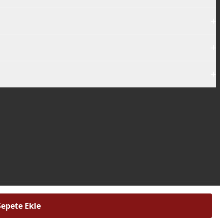
+
+
+
Sepete Ekle