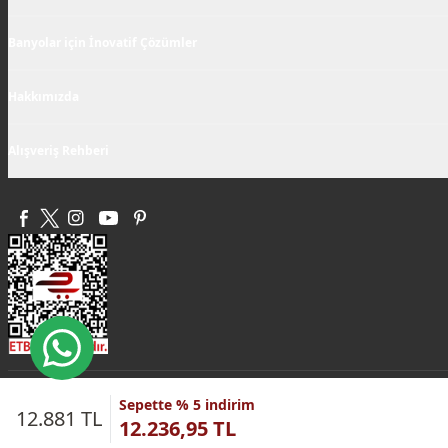
Banyolar için İnovatif Çözümler
Hakkımızda
Alışveriş Rehberi
Sepette % 5 indirim
12.881 TL
12.236,95 TL