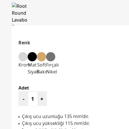
Renk
Krom
Mat
Soft
Fırçalı
Siyah
Bakır
Nikel
Adet
-
+
Çıkış ucu uzunluğu 135 mm’dir.
Çıkış ucu yüksekliği 115 mm’dir.