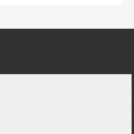
+
+
+
+