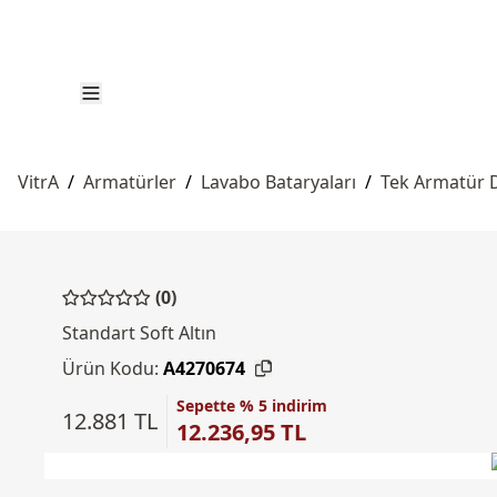
VitrA
/
Armatürler
/
Lavabo Bataryaları
/
Tek Armatür D
(0)
Standart Soft Altın
Ürün Kodu:
A4270674
Sepette % 5 indirim
12.881 TL
12.236,95 TL