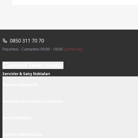
0850 311 70 70
Pazartesi - Cumartesi 09:00 - 18:00
Çevrim dışı
Destek Talebi Oluştur
Servisler & Satış Noktaları
Popüler Kategoriler
Banyolar için Kusursuz Çözümler
Banyo Trendleri
Popüler Koleksiyonlar