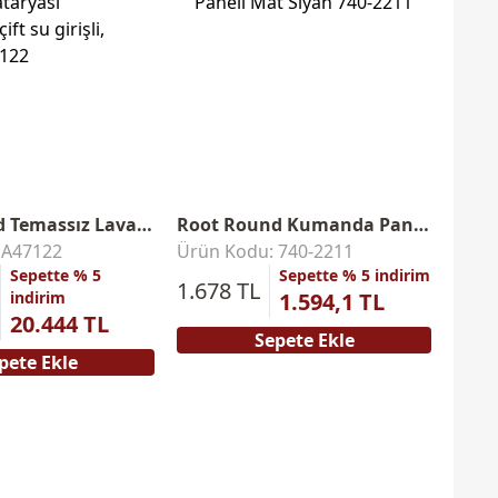
Root Round Temassız Lavabo Bataryası
Root Round Kumanda Paneli
 A47122
Ürün Kodu: 740-2211
Ürün
Sepette % 5
Sepette % 5 indirim
1.678 TL
3.57
indirim
1.594,1 TL
20.444 TL
Sepete Ekle
pete Ekle