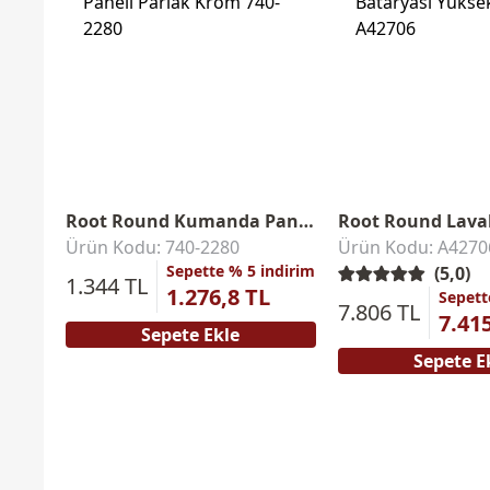
Root Round Kumanda Paneli
Ürün Kodu: 740-2280
Ürün Kodu: A4270
Sepette % 5 indirim
(5,0)
1.344 TL
1.276,8 TL
Sepett
7.806 TL
7.41
Sepete Ekle
Sepete E