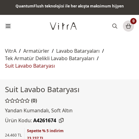
QuantumFlush teknolojisi ile her akışta maksimum hijyen
Tüm ürünlerde vade farksız 6 ay taksit & ücretsiz kargo
0
VitrA
/
Armatürler
/
Lavabo Bataryaları
/
Tek Armatür Delikli Lavabo Bataryaları
/
Suit Lavabo Bataryası
Suit Lavabo Bataryası
(0)
Yandan Kumandalı, Soft Altın
Ürün Kodu:
A4261674
Sepette % 5 indirim
24.460 TL
23.237 TL