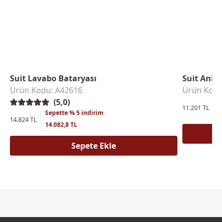
Suit Lavabo Bataryası
Suit Anka
Ürün Kodu: A42616
Ürün Kodu
(5,0)
S
11.201 TL
Sepette % 5 indirim
1
14.824 TL
14.082,8 TL
Sepete Ekle