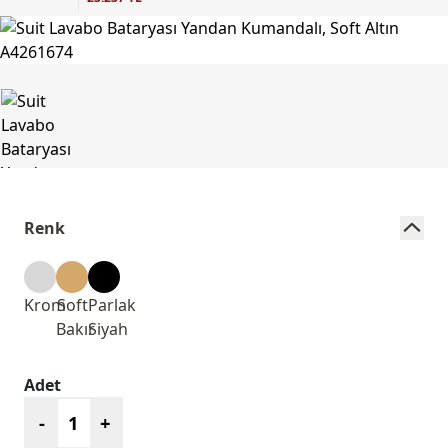
Renk
Krom
Soft
Parlak
Bakır
Siyah
Adet
-
+