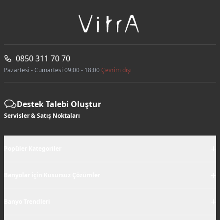
0850 311 70 70
Pazartesi - Cumartesi 09:00 - 18:00
Çevrim dışı
Destek Talebi Oluştur
Servisler & Satış Noktaları
+
Popüler Kategoriler
+
Banyolar için Kusursuz Çözümler
+
Banyo Trendleri