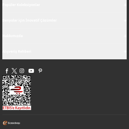
+
Popüler Koleksiyonlar
+
Banyolar için İnovatif Çözümler
+
Hakkımızda
+
Alışveriş Rehberi