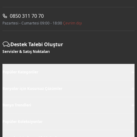
0850 311 70 70
Pazartesi - Cumartesi 09:00 - 18:00
Çevrim dışı
Destek Talebi Oluştur
Servisler & Satış Noktaları
+
Popüler Kategoriler
+
Banyolar için Kusursuz Çözümler
+
Banyo Trendleri
+
Popüler Koleksiyonlar