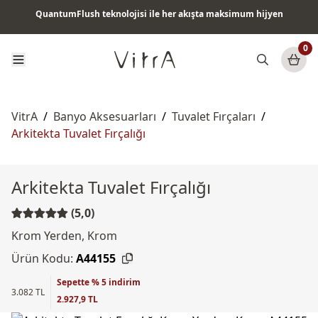
QuantumFlush teknolojisi ile her akışta maksimum hijyen
Tüm ürünlerde vade farksız 6 ay taksit & ücretsiz kargo
0
VitrA
/
Banyo Aksesuarları
/
Tuvalet Fırçaları
/
Arkitekta Tuvalet Fırçalığı
Arkitekta Tuvalet Fırçalığı
(5,0)
Krom Yerden, Krom
Ürün Kodu:
A44155
Sepette % 5 indirim
3.082 TL
2.927,9 TL