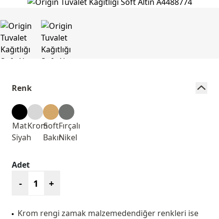
Renk
Mat
Krom
Soft
Fırçalı
Siyah
Bakır
Nikel
Adet
-
+
Krom rengi zamak malzemedendiğer renkleri ise