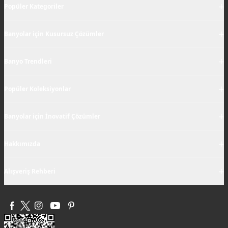
+
Popüler Kategoriler
+
Banyolar için Kusursuz Çözümler
+
Banyo Trendleri
+
Popüler Koleksiyonlar
+
Banyolar için İnovatif Çözümler
+
Hakkımızda
+
Alışveriş Rehberi