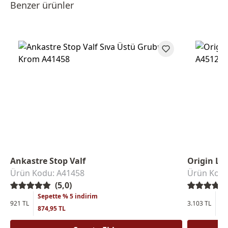
Benzer ürünler
Ankastre Stop Valf
Origin La
Ürün Kodu: A41458
Ürün Kodu
(5,0)
Sepette % 5 indirim
Se
921 TL
3.103 TL
874,95 TL
2.