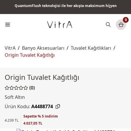
QuantumFlush teknolojisi ile her akışta maksimum hijyen
Tüm ürünlerde vade farksız 6 ay taksit & ücretsiz kargo
0
VitrA
/
Banyo Aksesuarları
/
Tuvalet Kağıtlıkları
/
Origin Tuvalet Kağıtlığı
Origin Tuvalet Kağıtlığı
(0)
Soft Altın
Ürün Kodu:
A4488774
Sepette % 5 indirim
4.239 TL
4.027,05 TL