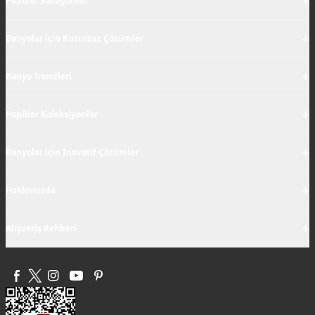
+
Popüler Kategoriler
+
Banyolar için Kusursuz Çözümler
+
Banyo Trendleri
+
Popüler Koleksiyonlar
+
Banyolar için İnovatif Çözümler
+
Hakkımızda
+
Alışveriş Rehberi