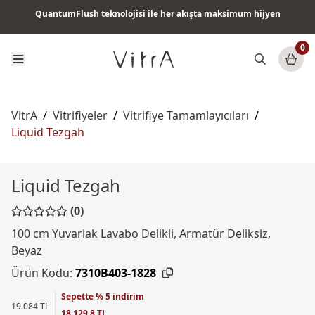
QuantumFlush teknolojisi ile her akışta maksimum hijyen
Tüm ürünlerde vade farksız 6 ay taksit & ücretsiz kargo
0
VitrA
/
Vitrifiyeler
/
Vitrifiye Tamamlayıcıları
/
Liquid Tezgah
Liquid Tezgah
(0)
100 cm Yuvarlak Lavabo Delikli, Armatür Deliksiz,
Beyaz
Ürün Kodu:
7310B403-1828
Sepette % 5 indirim
19.084 TL
18.129,8 TL