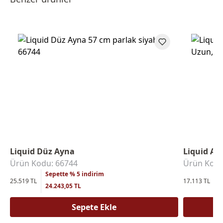
Liquid Düz Ayna
Liquid An
Ürün Kodu: 66744
Ürün Kodu
Sepette % 5 indirim
S
25.519 TL
17.113 TL
24.243,05 TL
1
Sepete Ekle