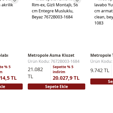
labı
Metropole Asma Klozet
Metropole 
Ürün Kodu: 7672B003-1684
Ürün Kodu:
te % 5
Sepette % 5
21.082
9.742 TL
im
indirim
TL
14,5 TL
20.027,9 TL
Se
kle
Sepete Ekle