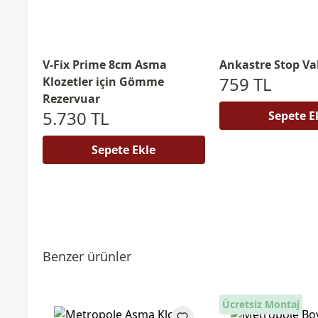
V-Fix Prime 8cm Asma
Ankastre Stop Va
759 TL
Klozetler için Gömme
Rezervuar
5.730 TL
Sepete E
Sepete Ekle
Benzer ürünler
Ücretsiz Montaj