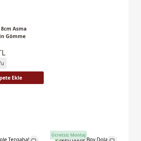
e 8cm Asma
için Gömme
TL
fu
pete Ekle
Ücretsiz Montaj