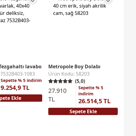
Tezgahaltı lavabo
Metropole Boy Dolabı
 7532B403-1083
Ürün Kodu: 58203
Sepette % 5 indirim
(5,0)
9.254,9 TL
Sepette % 5
27.910
indirim
pete Ekle
TL
26.514,5 TL
Sepete Ekle