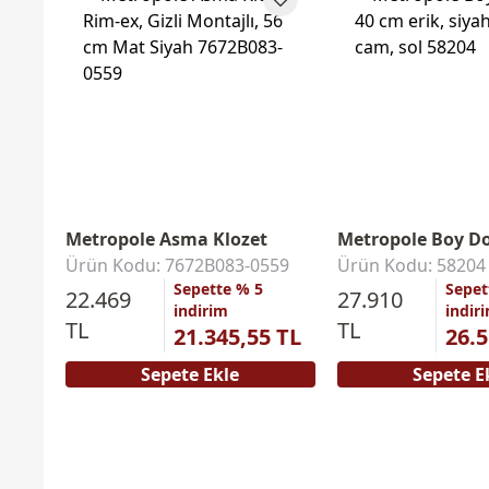
Metropole Asma Klozet
Metropole Boy Do
Ürün Kodu: 7672B083-0559
Ürün Kodu: 58204
Sepette % 5
Sepet
22.469
27.910
indirim
indir
TL
TL
21.345,55 TL
26.5
Sepete Ekle
Sepete E