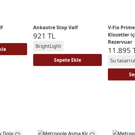
lf
Ankastre Stop Valf
V-Fix Prim
921 TL
Klozetler 
Rezervuar
BrightLight
11.895 
kle
Sepete Ekle
Su tasarru
Se