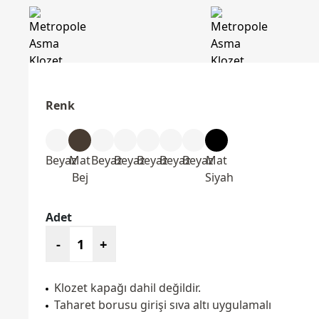
Renk
Beyaz
Mat
Beyaz
Beyaz
Beyaz
Beyaz
Beyaz
Mat
Bej
Siyah
Adet
-
+
Klozet kapağı dahil değildir.
Taharet borusu girişi sıva altı uygulamalı