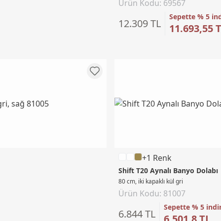
Ürün Kodu: 69567
Sepette % 5 in
12.309 TL
11.693,55 
+1 Renk
Shift T20 Aynalı Banyo Dolabı
80 cm, iki kapaklı kül gri
Ürün Kodu: 81007
Sepette % 5 indi
6.844 TL
6.501,8 TL