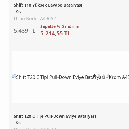
Shift T10 Yüksek Lavabo Bataryası
- Krom
Ürün Kodu: A43652
Sepette % 5 indirim
5.489 TL
5.214,55 TL
Shift T20 C Tipi Pull-Down Eviye Bataryası
- Krom