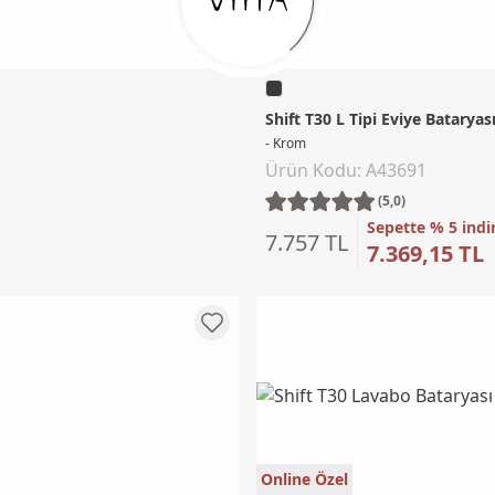
Shift T30 L Tipi Eviye Bataryas
- Krom
Ürün Kodu: A43691
(5,0)
Sepette % 5 indi
7.757 TL
7.369,15 TL
Online Özel