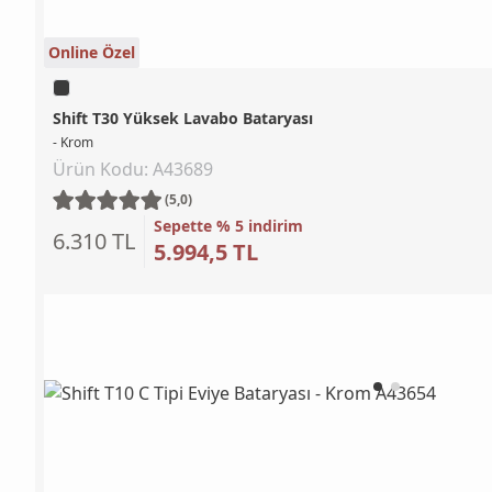
Online Özel
Shift T30 Yüksek Lavabo Bataryası
- Krom
Ürün Kodu: A43689
(5,0)
Sepette % 5 indirim
6.310 TL
5.994,5 TL