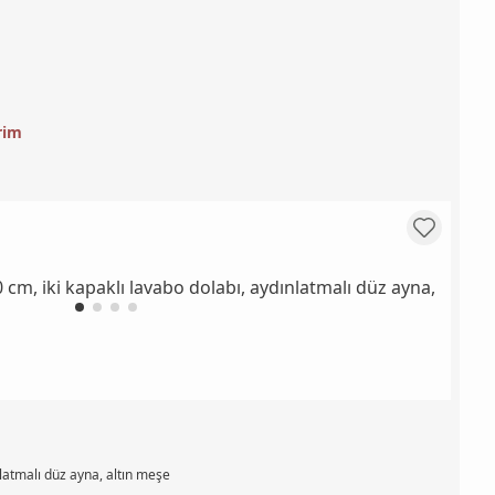
rim
nlatmalı düz ayna, altın meşe