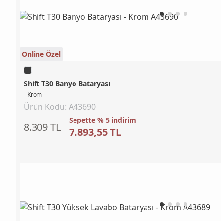
Online Özel
Shift T30 Banyo Bataryası
- Krom
Ürün Kodu: A43690
Sepette % 5 indirim
8.309 TL
7.893,55 TL