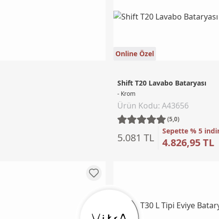
Online Özel
Shift T20 Lavabo Bataryası
- Krom
Ürün Kodu: A43656
(5,0)
Sepette % 5 indi
5.081 TL
4.826,95 TL