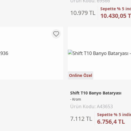
Ürün Kodu: 69566
Sepette % 5 in
10.979 TL
10.430,05 
Online Özel
Shift T10 Banyo Bataryası
- Krom
Ürün Kodu: A43653
Sepette % 5 indi
7.112 TL
6.756,4 TL