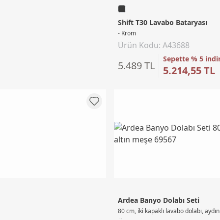
Shift T30 Lavabo Bataryası
- Krom
Ürün Kodu: A43688
Sepette % 5 indi
5.489 TL
5.214,55 TL
Ardea Banyo Dolabı Seti
80 cm, iki kapaklı lavabo dolabı, aydı