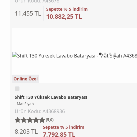
Ürün Kodu: A43678
Sepette % 5 indirim
11.455 TL
10.882,25 TL
Online Özel
Shift T30 Yüksek Lavabo Bataryası
- Mat Siyah
Ürün Kodu: A4368936
(5,0)
Sepette % 5 indirim
8.203 TL
7.792,85 TL