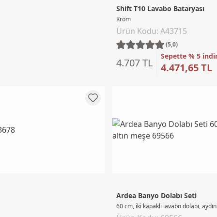
Shift T10 Lavabo Bataryası
Krom
Ürün Kodu: A43715
(5,0)
Sepette % 5 indi
4.707 TL
4.471,65 TL
Ardea Banyo Dolabı Seti
60 cm, iki kapaklı lavabo dolabı, aydı