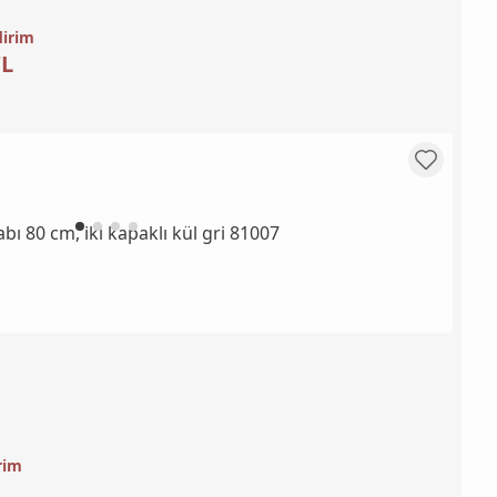
dirim
TL
rim