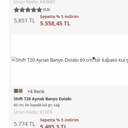
Ürün Kodu: A43661
(5,0)
Sepette % 5 indirim
5.851 TL
5.558,45 TL
+4 Renk
Shift T20 Aynalı Banyo Dolabı
60 cm, bir kapaklı kül gri, sağ
Ürün Kodu: 81005
Sepette % 5 indirim
5.774 TL
5.485,3 TL