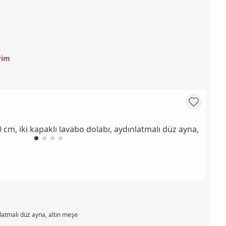
rim
nlatmalı düz ayna, altın meşe