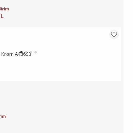
dirim
TL
rim