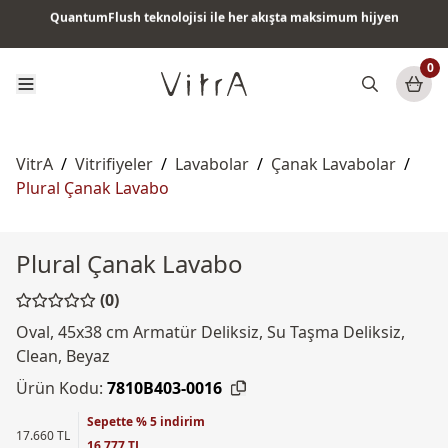
QuantumFlush teknolojisi ile her akışta maksimum hijyen
Tüm ürünlerde vade farksız 6 ay taksit & ücretsiz kargo
0
VitrA
/
Vitrifiyeler
/
Lavabolar
/
Çanak Lavabolar
/
Plural Çanak Lavabo
Plural Çanak Lavabo
(0)
Oval, 45x38 cm Armatür Deliksiz, Su Taşma Deliksiz,
Clean, Beyaz
Ürün Kodu:
7810B403-0016
Sepette % 5 indirim
17.660 TL
16.777 TL