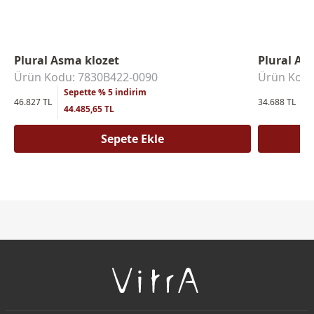
Plural Asma klozet
Plural As
Ürün Kodu: 7830B422-0090
Ürün Kodu
Sepette % 5 indirim
S
46.827 TL
34.688 TL
44.485,65 TL
3
Sepete Ekle