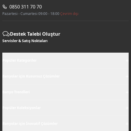
0850 311 70 70
Pazartesi - Cumartesi 09:00 - 18:00
Çevrim dışı
Destek Talebi Oluştur
Servisler & Satış Noktaları
+
Popüler Kategoriler
+
Banyolar için Kusursuz Çözümler
+
Banyo Trendleri
+
Popüler Koleksiyonlar
+
Banyolar için İnovatif Çözümler