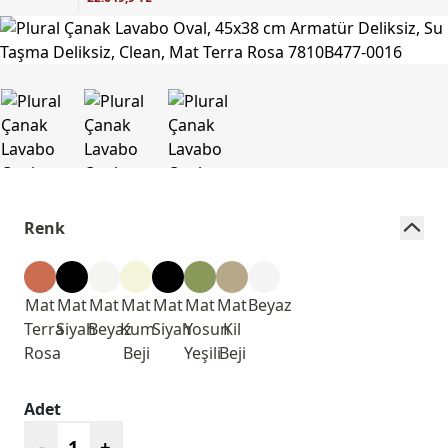
Renk
Mat
Mat
Mat
Mat
Mat
Mat
Mat
Beyaz
Terra
Siyah
Beyaz
Kum
Siyah
Yosun
Kil
Rosa
Beji
Yeşili
Beji
Adet
-
+