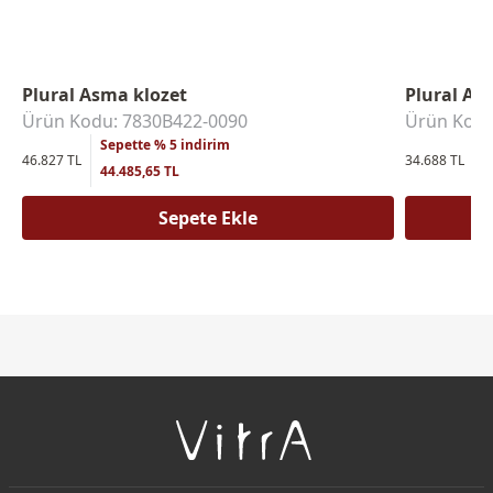
Plural Asma klozet
Plural As
Ürün Kodu: 7830B422-0090
Ürün Kodu
Sepette % 5 indirim
S
46.827 TL
34.688 TL
44.485,65 TL
3
Sepete Ekle