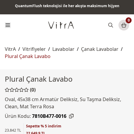
QuantumFlush teknolojisi ile her akışta maksimum hijyen
Tüm ürünlerde vade farksız 6 ay taksit & ücretsiz kargo
0
VitrA
/
Vitrifiyeler
/
Lavabolar
/
Çanak Lavabolar
/
Plural Çanak Lavabo
Plural Çanak Lavabo
(0)
Oval, 45x38 cm Armatür Deliksiz, Su Taşma Deliksiz,
Clean, Mat Terra Rosa
Ürün Kodu:
7810B477-0016
Sepette % 5 indirim
23.842 TL
22.649,9 TL