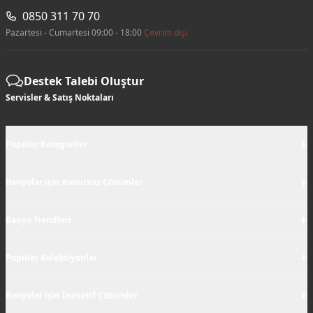
0850 311 70 70
Pazartesi - Cumartesi 09:00 - 18:00
Çevrim dışı
Destek Talebi Oluştur
Servisler & Satış Noktaları
+
Popüler Kategoriler
+
Banyolar için Kusursuz Çözümler
+
Banyo Trendleri
+
Popüler Koleksiyonlar
+
Banyolar için İnovatif Çözümler