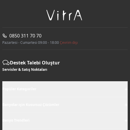
0850 311 70 70
Pazartesi - Cumartesi 09:00 - 18:00
Çevrim dışı
Destek Talebi Oluştur
Servisler & Satış Noktaları
+
Popüler Kategoriler
+
Banyolar için Kusursuz Çözümler
+
Banyo Trendleri