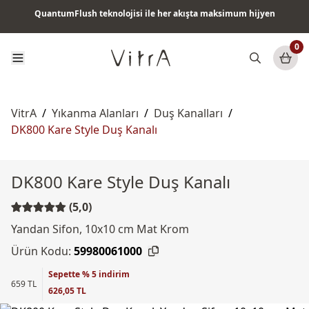
QuantumFlush teknolojisi ile her akışta maksimum hijyen
Tüm ürünlerde vade farksız 6 ay taksit & ücretsiz kargo
0
VitrA
/
Yıkanma Alanları
/
Duş Kanalları
/
DK800 Kare Style Duş Kanalı
DK800 Kare Style Duş Kanalı
(5,0)
Yandan Sifon, 10x10 cm Mat Krom
Ürün Kodu:
59980061000
Sepette % 5 indirim
659 TL
626,05 TL