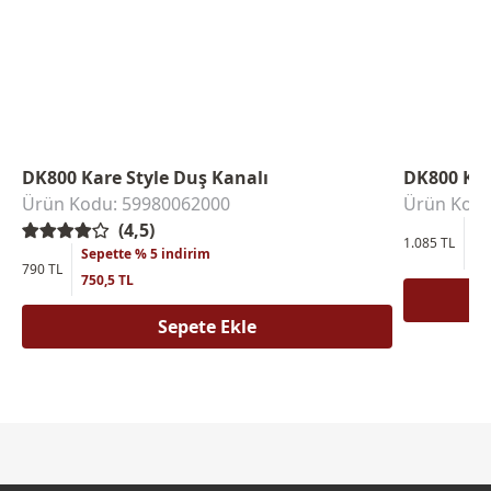
DK800 Kare Style Duş Kanalı
DK800 Kar
Ürün Kodu: 59980062000
Ürün Kodu
(4,5)
Se
1.085 TL
Sepette % 5 indirim
1.
790 TL
750,5 TL
Sepete Ekle