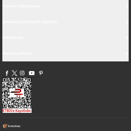
+
Popüler Koleksiyonlar
+
Banyolar için İnovatif Çözümler
+
Hakkımızda
+
Alışveriş Rehberi