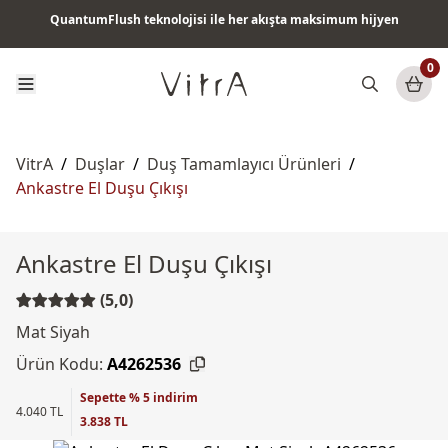
QuantumFlush teknolojisi ile her akışta maksimum hijyen
Tüm ürünlerde vade farksız 6 ay taksit & ücretsiz kargo
0
VitrA
/
Duşlar
/
Duş Tamamlayıcı Ürünleri
/
Ankastre El Duşu Çıkışı
Ankastre El Duşu Çıkışı
(5,0)
Mat Siyah
Ürün Kodu:
A4262536
Sepette % 5 indirim
4.040 TL
3.838 TL