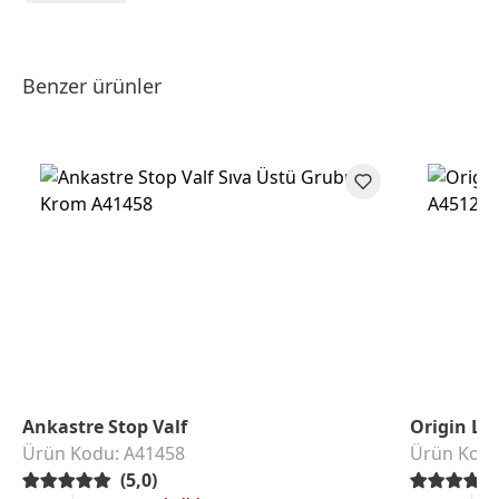
Benzer ürünler
Ankastre Stop Valf
Origin La
Ürün Kodu: A41458
Ürün Kodu
(5,0)