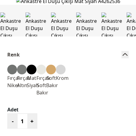
Renk
Fırçalı
Fırçalı
Mat
Fırçalı
Soft
Krom
Nikel
Altın
Siyah
Soft
Bakır
Bakır
Adet
-
+