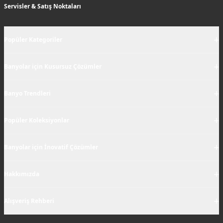
Servisler & Satış Noktaları
+
Popüler Kategoriler
+
Banyolar için Kusursuz Çözümler
+
Banyo Trendleri
+
Popüler Koleksiyonlar
+
Banyolar için İnovatif Çözümler
+
Hakkımızda
+
Alışveriş Rehberi