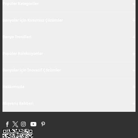
+
Popüler Kategoriler
+
Banyolar için Kusursuz Çözümler
+
Banyo Trendleri
+
Popüler Koleksiyonlar
+
Banyolar için İnovatif Çözümler
+
Hakkımızda
+
Alışveriş Rehberi