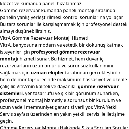
klozet ve kumanda paneli hizalanmaz.
Gömme rezervuar kumanda paneli montajı sırasında
panelin yanlış yerleştirilmesi kontrol sorunlarına yol açar.
Bu tarz sorunlar ile karşılaşmamak için profesyonel destek
almayı düşünebilirsiniz.
VitrA Gömme Rezervuar Montajı Hizmeti
VitrA
, banyosuna modern ve estetik bir dokunuş katmak
isteyenler için
profesyonel gömme rezervuar
montajı
hizmeti sunar. Bu hizmet, hem duvar içi
rezervuarların uzun ömürlü ve sorunsuz kullanımını
sağlamak için
uzman ekipler
tarafından gerçekleştirilir
hem de montaj sürecinde maksimum hassasiyet ve özenle
çalışılır. VitrA'nın kaliteli ve dayanıklı
gömme rezervuar
sistemleri
, yer tasarrufu ve şık bir görünüm sunarken,
profesyonel montaj hizmetiyle sorunsuz bir kurulum ve
uzun vadeli memnuniyet garantisi veriliyor.
VitrA Yetkili
Servis
sayfası üzerinden en yakın yetkili servis ile iletişime
geçin.
Gömme Rezervuar Montajı Hakkında Sıkça Sorulan Sorular