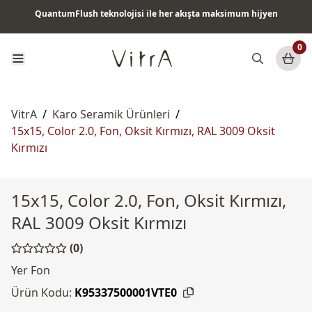
QuantumFlush teknolojisi ile her akışta maksimum hijyen
Tüm ürünlerde vade farksız 6 ay taksit & ücretsiz kargo
0
VitrA
/
Karo Seramik Ürünleri
/
15x15, Color 2.0, Fon, Oksit Kırmızı, RAL 3009 Oksit
Kırmızı
15x15, Color 2.0, Fon, Oksit Kırmızı,
RAL 3009 Oksit Kırmızı
(0)
Yer Fon
Ürün Kodu:
K95337500001VTE0