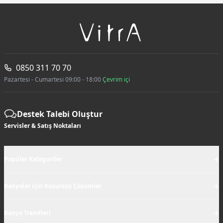
0850 311 70 70
Pazartesi - Cumartesi 09:00 - 18:00
Çevrim içi
Destek Talebi Oluştur
Servisler & Satış Noktaları
+
Popüler Kategoriler
+
Banyolar için Kusursuz Çözümler
+
Banyo Trendleri