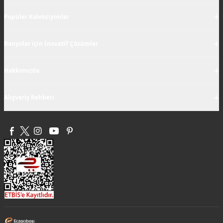
+
Popüler Koleksiyonlar
+
Banyolar için İnovatif Çözümler
+
Hakkımızda
+
Alışveriş Rehberi