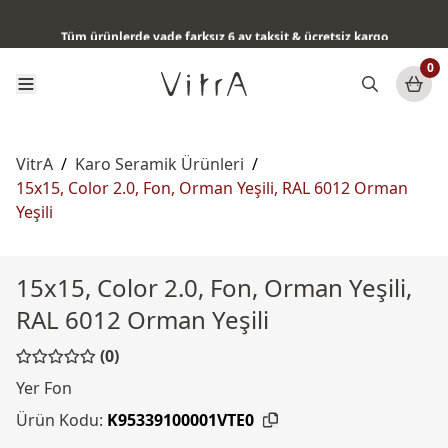
QuantumFlush teknolojisi ile her akışta maksimum hijyen
Tüm ürünlerde vade farksız 6 ay taksit & ücretsiz kargo
0
VitrA
/
Karo Seramik Ürünleri
/
15x15, Color 2.0, Fon, Orman Yeşili, RAL 6012 Orman
Yeşili
15x15, Color 2.0, Fon, Orman Yeşili,
RAL 6012 Orman Yeşili
(0)
Yer Fon
Ürün Kodu:
K95339100001VTE0