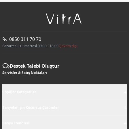
0850 311 70 70
Pazartesi - Cumartesi 09:00 - 18:00
Çevrim dışı
Destek Talebi Oluştur
Servisler & Satış Noktaları
+
Popüler Kategoriler
+
Banyolar için Kusursuz Çözümler
+
Banyo Trendleri