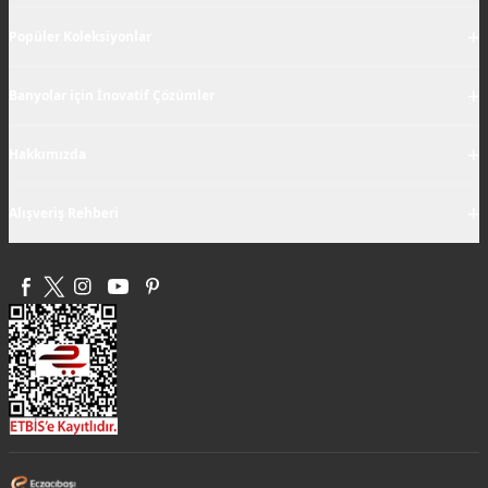
+
Popüler Koleksiyonlar
+
Banyolar için İnovatif Çözümler
+
Hakkımızda
+
Alışveriş Rehberi