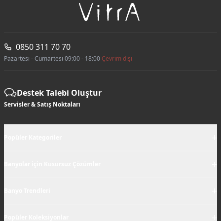
0850 311 70 70
Pazartesi - Cumartesi 09:00 - 18:00
Çevrim dışı
Destek Talebi Oluştur
Servisler & Satış Noktaları
+
Popüler Kategoriler
+
Banyolar için Kusursuz Çözümler
+
Banyo Trendleri
+
Popüler Koleksiyonlar