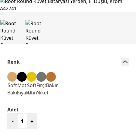
Renk
Soft
Mat
Soft
Fırçalı
Bakır
Bakır
Siyah
Altın
Nikel
Adet
-
+