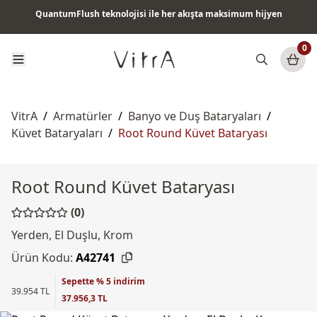
QuantumFlush teknolojisi ile her akışta maksimum hijyen
Tüm ürünlerde vade farksız 6 ay taksit & ücretsiz kargo
0
VitrA
/
Armatürler
/
Banyo ve Duş Bataryaları
/
Küvet Bataryaları
/
Root Round Küvet Bataryası
Root Round Küvet Bataryası
(0)
Yerden, El Duşlu, Krom
Ürün Kodu:
A42741
Sepette % 5 indirim
39.954 TL
37.956,3 TL