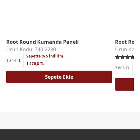
Root Round Kumanda Paneli
Root Roun
Ürün Kodu: 740-2280
Ürün Kodu
Sepette % 5 indirim
1.344 TL
1.276,8 TL
Se
7.806 TL
7.
Sepete Ekle