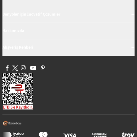
+
Banyolar için İnovatif Çözümler
+
Hakkımızda
+
Alışveriş Rehberi