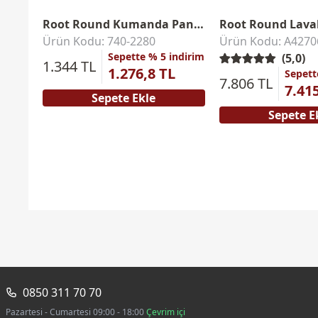
Root Round Kumanda Paneli
Ürün Kodu: 740-2280
Ürün Kodu: A4270
Sepette % 5 indirim
(5,0)
1.344 TL
1.276,8 TL
Sepett
7.806 TL
7.41
Sepete Ekle
Sepete E
0850 311 70 70
Pazartesi - Cumartesi 09:00 - 18:00
Çevrim içi