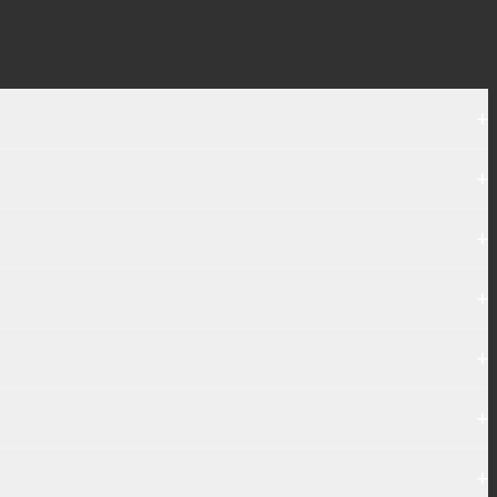
+
+
+
+
+
+
+