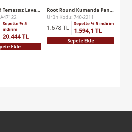
Root Round Temassız Lavabo Bataryası
Root Round Kumanda Paneli
 A47122
Ürün Kodu: 740-2211
Ürün
Sepette % 5
Sepette % 5 indirim
1.678 TL
3.57
indirim
1.594,1 TL
20.444 TL
Sepete Ekle
pete Ekle