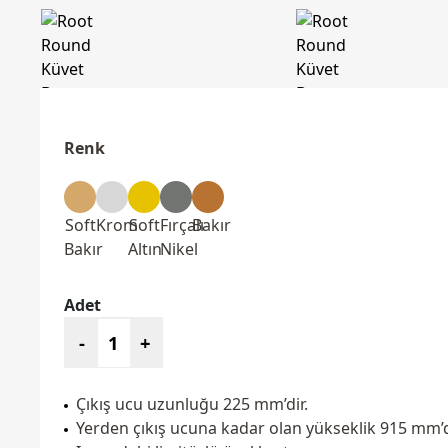
Renk
Soft
Krom
Soft
Fırçalı
Bakır
Bakır
Altın
Nikel
Adet
-
+
Çıkış ucu uzunluğu 225 mm’dir.
Yerden çıkış ucuna kadar olan yükseklik 915 mm’d