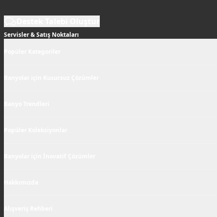
Destek Talebi Oluştur
Servisler & Satış Noktaları
Popüler Kategoriler
Banyolar için Kusursuz Çözümler
Banyo Trendleri
Popüler Koleksiyonlar
Banyolar için İnovatif Çözümler
Hakkımızda
Alışveriş Rehberi