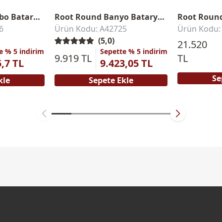
Root Round Lavabo Bataryası
Root Round Banyo Bataryası
6
Ürün Kodu: A42725
Ürün Kodu:
(5,0)
21.520
e % 5 indirim
Sepette % 5 indirim
9.919 TL
TL
5,7 TL
9.423,05 TL
Se
kle
Sepete Ekle