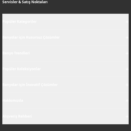
Servisler & Satış Noktaları
+
Popüler Kategoriler
+
Banyolar için Kusursuz Çözümler
+
Banyo Trendleri
+
Popüler Koleksiyonlar
+
Banyolar için İnovatif Çözümler
+
Hakkımızda
+
Alışveriş Rehberi