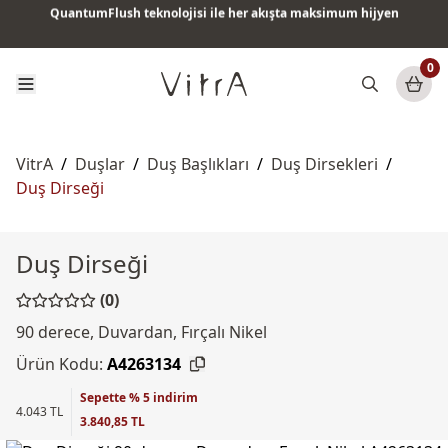
Tüm ürünlerde vade farksız 6 ay taksit & ücretsiz kargo
0
VitrA
/
Duşlar
/
Duş Başlıkları
/
Duş Dirsekleri
/
Duş Dirseği
Duş Dirseği
(0)
90 derece, Duvardan, Fırçalı Nikel
Ürün Kodu:
A4263134
Sepette % 5 indirim
4.043 TL
3.840,85 TL