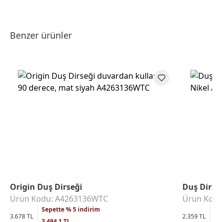
Benzer ürünler
Origin Duş Dirseği
Duş Dirse
Ürün Kodu: A4263136WTC
Ürün Kodu
Sepette % 5 indirim
Se
3.678 TL
2.359 TL
3.494,1 TL
2.