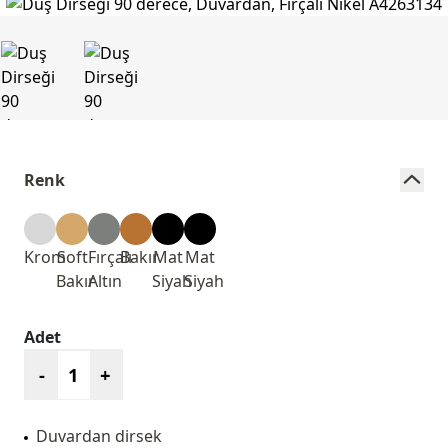
Renk
Krom
Soft
Fırçalı
Bakır
Mat
Mat
Bakır
Altın
Siyah
Siyah
Adet
-
+
Duvardan dirsek