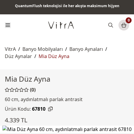
QuantumFlush teknolojisi ile her akışta maksimum hijyen
Tüm ürünlerde vade farksız 6 ay taksit & ücretsiz kargo
0
VitrA
/
Banyo Mobilyaları
/
Banyo Aynaları
/
Düz Aynalar
/
Mia Düz Ayna
Mia Düz Ayna
(0)
60 cm, aydınlatmalı parlak antrasit
Ürün Kodu:
67810
4.339 TL