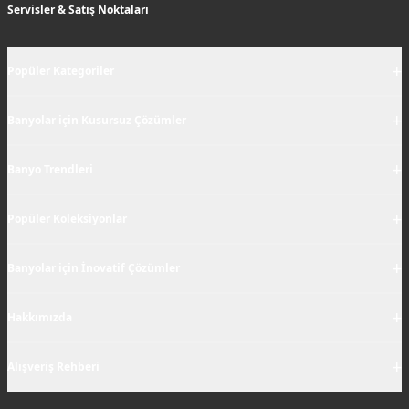
Servisler & Satış Noktaları
+
Popüler Kategoriler
+
Banyolar için Kusursuz Çözümler
+
Banyo Trendleri
+
Popüler Koleksiyonlar
+
Banyolar için İnovatif Çözümler
+
Hakkımızda
+
Alışveriş Rehberi