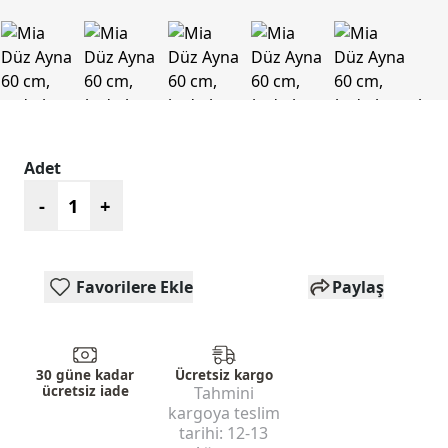
Adet
-
+
Favorilere Ekle
Paylaş
30 güne kadar
Ücretsiz kargo
ücretsiz iade
Tahmini
kargoya teslim
tarihi:
12-13