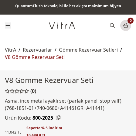
QuantumFlush teknolojisi ile her akışta maksimum hijyen
Tüm ürünlerde vade farksız 6 ay taksit & ücretsiz kargo
0
VitrA
/
Rezervuarlar
/
Gömme Rezervuar Setleri
/
V8 Gömme Rezervuar Seti
V8 Gömme Rezervuar Seti
(0)
Asma, ince metal ayaklı set (parlak panel, stop valf)
(768-1851-01+740-0680+A41461GR+A41441)
Ürün Kodu:
800-2025
Sepette % 5 indirim
11.042 TL
10.489,9 TL