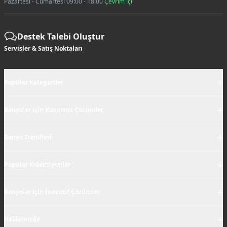
Pazartesi - Cumartesi 09:00 - 18:00
Çevrim içi
Destek Talebi Oluştur
Servisler & Satış Noktaları
+
Popüler Kategoriler
+
Banyolar için Kusursuz Çözümler
+
Banyo Trendleri
+
Popüler Koleksiyonlar
+
Banyolar için İnovatif Çözümler
+
Hakkımızda