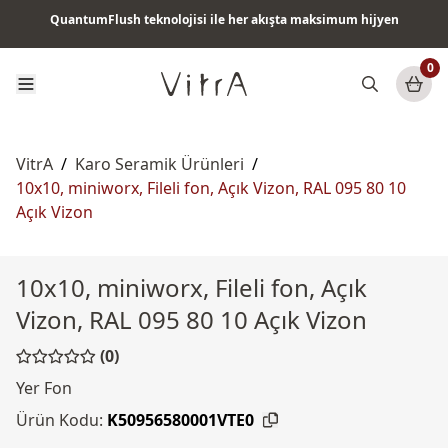
QuantumFlush teknolojisi ile her akışta maksimum hijyen
Tüm ürünlerde vade farksız 6 ay taksit & ücretsiz kargo
0
VitrA
/
Karo Seramik Ürünleri
/
10x10, miniworx, Fileli fon, Açık Vizon, RAL 095 80 10
Açık Vizon
10x10, miniworx, Fileli fon, Açık
Vizon, RAL 095 80 10 Açık Vizon
(0)
Yer Fon
Ürün Kodu:
K50956580001VTE0