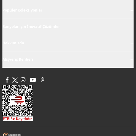
+
Popüler Koleksiyonlar
+
Banyolar için İnovatif Çözümler
+
Hakkımızda
+
Alışveriş Rehberi