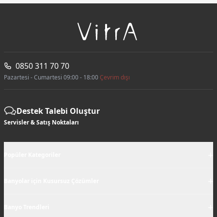
0850 311 70 70
Pazartesi - Cumartesi 09:00 - 18:00
Çevrim dışı
Destek Talebi Oluştur
Servisler & Satış Noktaları
+
Popüler Kategoriler
+
Banyolar için Kusursuz Çözümler
+
Banyo Trendleri