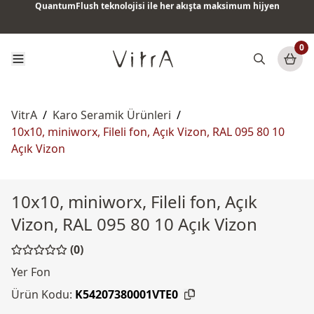
QuantumFlush teknolojisi ile her akışta maksimum hijyen
Tüm ürünlerde vade farksız 6 ay taksit & ücretsiz kargo
0
VitrA
/
Karo Seramik Ürünleri
/
10x10, miniworx, Fileli fon, Açık Vizon, RAL 095 80 10
Açık Vizon
10x10, miniworx, Fileli fon, Açık
Vizon, RAL 095 80 10 Açık Vizon
(0)
Yer Fon
Ürün Kodu:
K54207380001VTE0