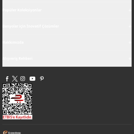
+
Popüler Koleksiyonlar
+
Banyolar için İnovatif Çözümler
+
Hakkımızda
+
Alışveriş Rehberi