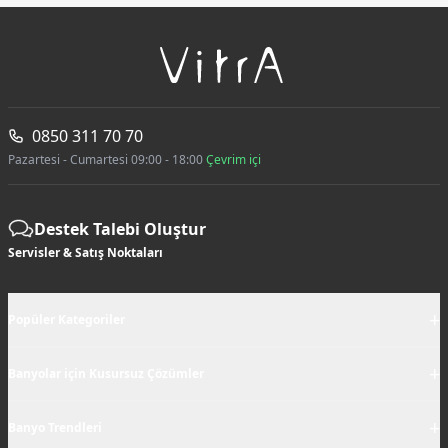
0850 311 70 70
Pazartesi - Cumartesi 09:00 - 18:00
Çevrim içi
Destek Talebi Oluştur
Servisler & Satış Noktaları
+
Popüler Kategoriler
+
Banyolar için Kusursuz Çözümler
+
Banyo Trendleri