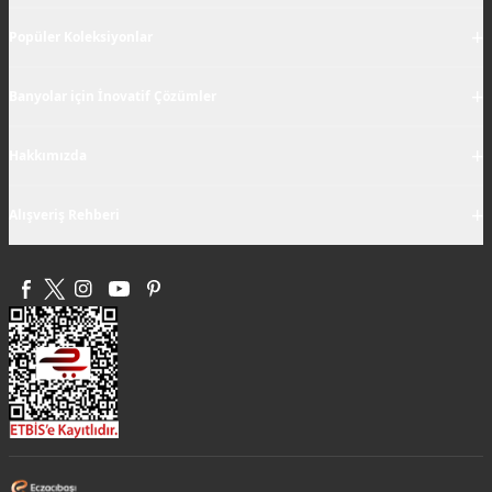
+
Popüler Koleksiyonlar
+
Banyolar için İnovatif Çözümler
+
Hakkımızda
+
Alışveriş Rehberi