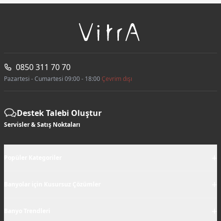
0850 311 70 70
Pazartesi - Cumartesi 09:00 - 18:00
Çevrim dışı
Destek Talebi Oluştur
Servisler & Satış Noktaları
+
Popüler Kategoriler
+
Banyolar için Kusursuz Çözümler
+
Banyo Trendleri