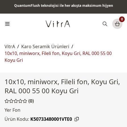
QuantumFlush teknolojisi ile her akışta maksimum hijyen
Tüm ürünlerde vade farksız 6 ay taksit & ücretsiz kargo
0
VitrA
/
Karo Seramik Ürünleri
/
10x10, miniworx, Fileli fon, Koyu Gri, RAL 000 55 00
Koyu Gri
10x10, miniworx, Fileli fon, Koyu Gri,
RAL 000 55 00 Koyu Gri
(0)
Yer Fon
Ürün Kodu:
K50733480001VTE0