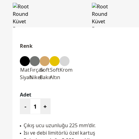
Renk
Mat
Fırçalı
Soft
Soft
Krom
Siyah
Nikel
Bakır
Altın
Adet
-
+
Çıkış ucu uzunluğu 225 mm’dir.
Isı ve debi limitörlü özel kartuş