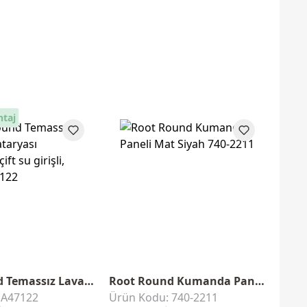
ntaj
Root Round Temassız Lavabo Bataryası
Root Round Kumanda Paneli
 A47122
Ürün Kodu: 740-2211
Ürün