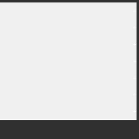
+
+
+
+
+
+
+