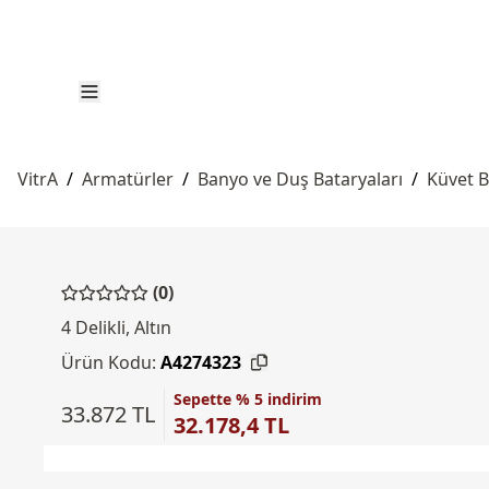
VitrA
/
Armatürler
/
Banyo ve Duş Bataryaları
/
Küvet B
(0)
4 Delikli, Altın
Ürün Kodu:
A4274323
Sepette % 5 indirim
33.872 TL
32.178,4 TL