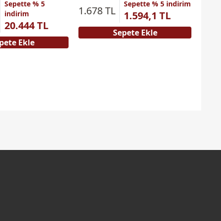
Sepette % 5
Sepette % 5 indirim
1.678 TL
3.57
indirim
1.594,1 TL
20.444 TL
Sepete Ekle
pete Ekle