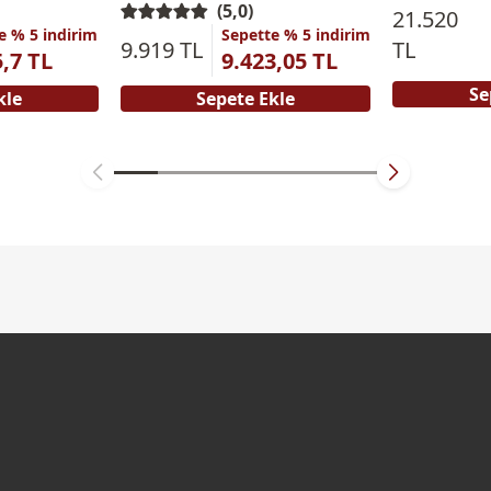
(5,0)
21.520
e % 5 indirim
Sepette % 5 indirim
9.919 TL
TL
5,7 TL
9.423,05 TL
Se
kle
Sepete Ekle