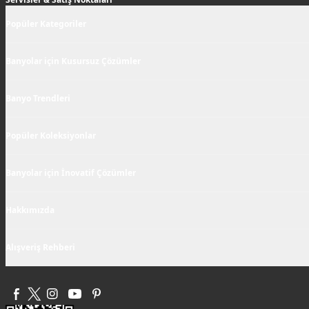
Popüler Kategoriler
Banyolar için Kusursuz Çözümler
Banyo Trendleri
Popüler Koleksiyonlar
Banyolar için İnovatif Çözümler
Hakkımızda
Alışveriş Rehberi