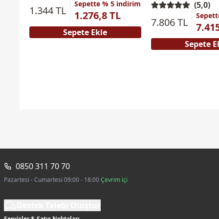
Sepette % 5 indirim
(5,0)
1.344 TL
1.276,8 TL
Sepett
7.806 TL
7.41
Sepete Ekle
Sepete E
0850 311 70 70
Pazartesi - Cumartesi 09:00 - 18:00
Çevrim içi
Destek Talebi Oluştur
Servisler & Satış Noktaları