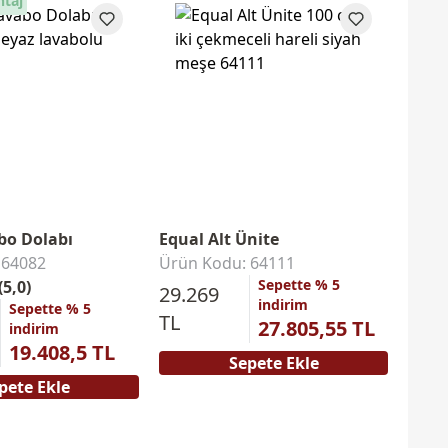
ntaj
bo Dolabı
Equal Alt Ünite
 64082
Ürün Kodu: 64111
Sepette % 5
(5,0)
29.269
indirim
Sepette % 5
TL
27.805,55 TL
indirim
19.408,5 TL
Sepete Ekle
pete Ekle