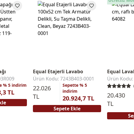
Ücretsiz Mo
ağı
Equal Etajerli Lavabo
Equal Lava
03R009
Ürün Kodu: 7243B403-0001
Ürün Kodu:
e % 5 indirim
Sepette % 5
22.026
8,3 TL
indirim
20.430
TL
20.924,7 TL
kle
TL
Sepete Ekle
Se