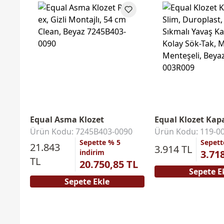
Equal Asma Klozet
Equal Klozet Kap
Ürün Kodu: 7245B403-0090
Ürün Kodu: 119-0
Sepette % 5
Sepett
21.843
3.914 TL
indirim
3.71
TL
20.750,85 TL
Sepete E
Sepete Ekle