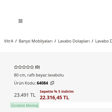
VitrA
/
Banyo Mobilyaları
/
Lavabo Dolapları
/
Lavabo D
(0)
80 cm, raflı beyaz lavabolu
Ürün Kodu:
64084
Sepette % 5 indirim
23.491 TL
22.316,45 TL
Ücretsiz Montaj