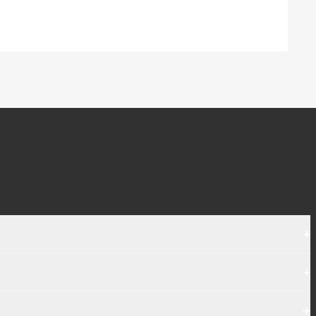
+
+
+