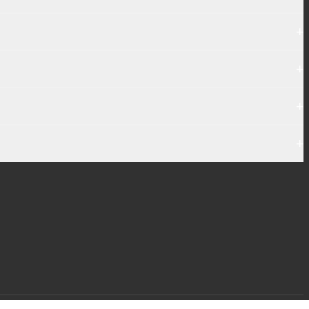
+
+
+
+