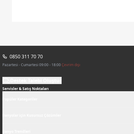
0850 311 70 70
Pazartesi - Cumartesi 09:00 - 18:00
Çevrim dışı
Destek Talebi Oluştur
Servisler & Satış Noktaları
Popüler Kategoriler
Banyolar için Kusursuz Çözümler
Banyo Trendleri