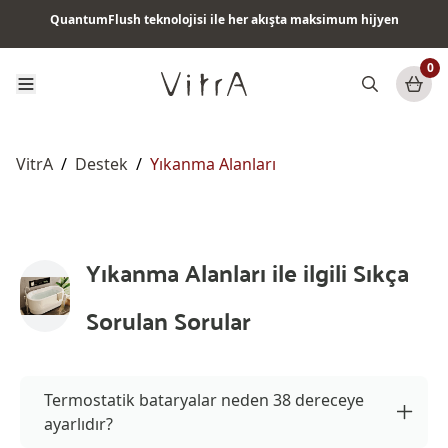
QuantumFlush teknolojisi ile her akışta maksimum hijyen
Tüm ürünlerde vade farksız 6 ay taksit & ücretsiz kargo
0
VitrA
/
Destek
/
Yıkanma Alanları
Yıkanma Alanları ile ilgili Sıkça
Sorulan Sorular
Termostatik bataryalar neden 38 dereceye
ayarlıdır?