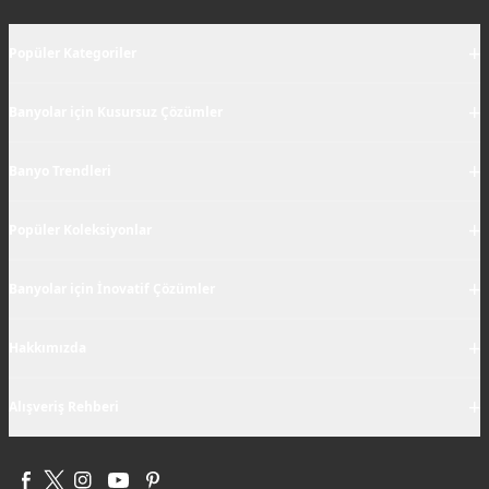
+
Popüler Kategoriler
+
Banyolar için Kusursuz Çözümler
+
Banyo Trendleri
+
Popüler Koleksiyonlar
+
Banyolar için İnovatif Çözümler
+
Hakkımızda
+
Alışveriş Rehberi