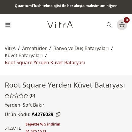
QuantumFlush teknolojisi ile her akışta maksimum hijyen
Tüm ürünlerde vade farksız 6 ay taksit & ücretsiz kargo
0
VitrA
/
Armatürler
/
Banyo ve Duş Bataryaları
/
Küvet Bataryaları
/
Root Square Yerden Küvet Bataryası
Root Square Yerden Küvet Bataryası
(0)
Yerden, Soft Bakır
Ürün Kodu:
A4276029
Sepette % 5 indirim
54.237 TL
51.525,15 TL