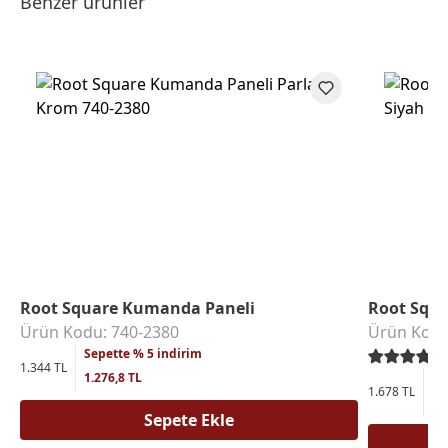
Benzer ürünler
Root Square Kumanda Paneli
Root Squ
Ürün Kodu: 740-2380
Ürün Kodu
Sepette % 5 indirim
1.344 TL
1.276,8 TL
Se
1.678 TL
1.
Sepete Ekle