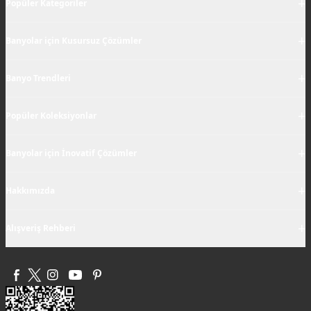
+
Popüler Kategoriler
+
Banyolar için Kusursuz Çözümler
+
Banyo Trendleri
+
Popüler Koleksiyonlar
+
Banyolar için İnovatif Çözümler
+
Hakkımızda
+
Alışveriş Rehberi