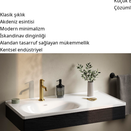
Küçük B
Çözüml
Klasik şıklık
Akdeniz esintisi
Modern minimalizm
İskandinav dinginliği
Alandan tasarruf sağlayan mükemmellik
Kentsel endüstriyel