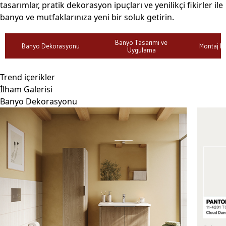
tasarımlar, pratik dekorasyon ipuçları ve yenilikçi fikirler ile
banyo ve mutfaklarınıza yeni bir soluk getirin.
Banyo Tasarımı ve
Banyo Dekorasyonu
Montaj Re
Uygulama
Trend içerikler
İlham Galerisi
Banyo Dekorasyonu